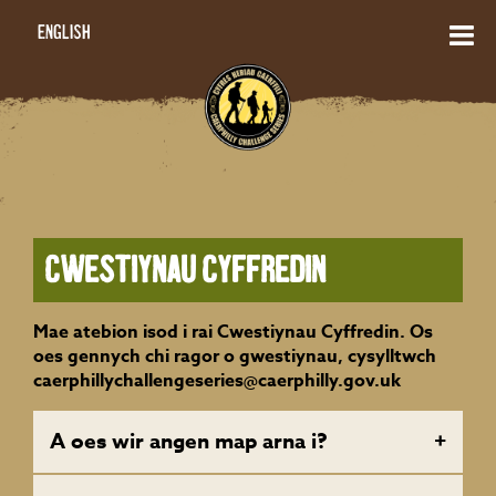
English
Cwestiynau cyffredin
Mae atebion isod i rai Cwestiynau Cyffredin. Os
oes gennych chi ragor o gwestiynau, cysylltwch
caerphillychallengeseries@caerphilly.gov.uk
A oes wir angen map arna i?