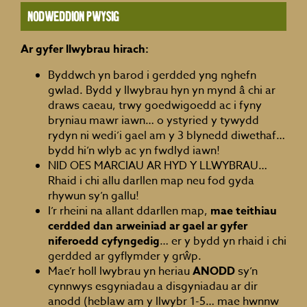
Nodweddion pwysig
Ar gyfer llwybrau hirach:
Byddwch yn barod i gerdded yng nghefn
gwlad. Bydd y llwybrau hyn yn mynd â chi ar
draws caeau, trwy goedwigoedd ac i fyny
bryniau mawr iawn… o ystyried y tywydd
rydyn ni wedi’i gael am y 3 blynedd diwethaf…
bydd hi’n wlyb ac yn fwdlyd iawn!
NID OES MARCIAU AR HYD Y LLWYBRAU…
Rhaid i chi allu darllen map neu fod gyda
rhywun sy’n gallu!
I’r rheini na allant ddarllen map,
mae teithiau
cerdded dan arweiniad ar gael ar gyfer
niferoedd cyfyngedig
… er y bydd yn rhaid i chi
gerdded ar gyflymder y grŵp.
Mae’r holl lwybrau yn heriau
ANODD
sy’n
cynnwys esgyniadau a disgyniadau ar dir
anodd (heblaw am y llwybr 1-5… mae hwnnw