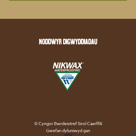
Noddwyr digwyddiadau
© Cyngor Bwrdeistref Sirol Caerffili
Gwefan dyluniwyd gan