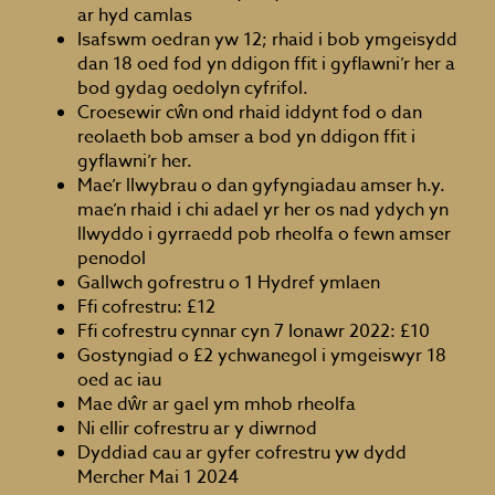
ar hyd camlas
Isafswm oedran yw 12; rhaid i bob ymgeisydd
dan 18 oed fod yn ddigon ffit i gyflawni’r her a
bod gydag oedolyn cyfrifol.
Croesewir cŵn ond rhaid iddynt fod o dan
reolaeth bob amser a bod yn ddigon ffit i
gyflawni’r her.
Mae’r llwybrau o dan gyfyngiadau amser h.y.
mae’n rhaid i chi adael yr her os nad ydych yn
llwyddo i gyrraedd pob rheolfa o fewn amser
penodol
Gallwch gofrestru o 1 Hydref ymlaen
Ffi cofrestru: £12
Ffi cofrestru cynnar cyn 7 Ionawr 2022: £10
Gostyngiad o £2 ychwanegol i ymgeiswyr 18
oed ac iau
Mae dŵr ar gael ym mhob rheolfa
Ni ellir cofrestru ar y diwrnod
Dyddiad cau ar gyfer cofrestru yw dydd
Mercher Mai 1 2024