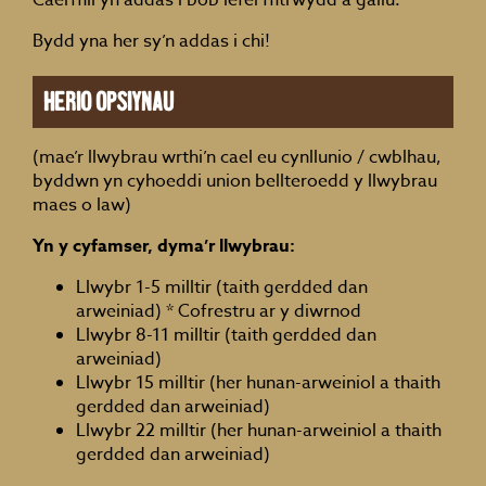
Caerffili yn addas i bob lefel ffitrwydd a gallu.
Bydd yna her sy’n addas i chi!
Herio opsiynau
(mae’r llwybrau wrthi’n cael eu cynllunio / cwblhau,
byddwn yn cyhoeddi union bellteroedd y llwybrau
maes o law)
Yn y cyfamser, dyma’r llwybrau:
Llwybr 1-5 milltir (taith gerdded dan
arweiniad) * Cofrestru ar y diwrnod
Llwybr 8-11 milltir (taith gerdded dan
arweiniad)
Llwybr 15 milltir (her hunan-arweiniol a thaith
gerdded dan arweiniad)
Llwybr 22 milltir (her hunan-arweiniol a thaith
gerdded dan arweiniad)