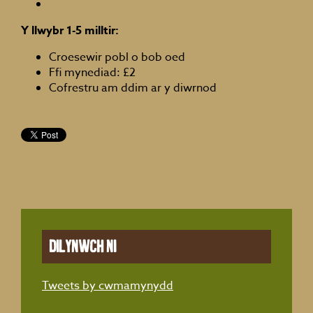
Y llwybr 1-5 milltir:
Croesewir pobl o bob oed
Ffi mynediad: £2
Cofrestru am ddim ar y diwrnod
Dilynwch ni
Tweets by cwmamynydd