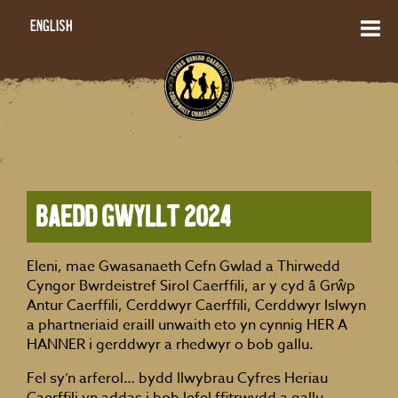
English
BAEDD GWYLLT 2024
Eleni, mae Gwasanaeth Cefn Gwlad a Thirwedd
Cyngor Bwrdeistref Sirol Caerffili, ar y cyd â Grŵp
Antur Caerffili, Cerddwyr Caerffili, Cerddwyr Islwyn
a phartneriaid eraill unwaith eto yn cynnig HER A
HANNER i gerddwyr a rhedwyr o bob gallu.
Fel sy’n arferol… bydd llwybrau Cyfres Heriau